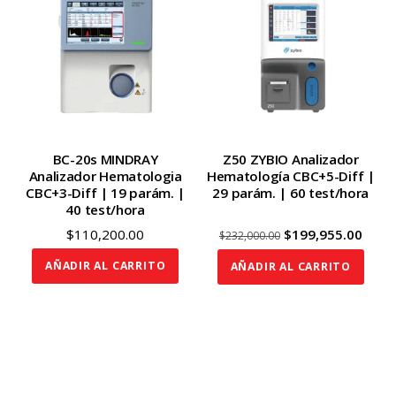
BC-20s MINDRAY
Z50 ZYBIO Analizador
Analizador Hematologia
Hematología CBC+5-Diff |
CBC+3-Diff | 19 parám. |
29 parám. | 60 test/hora
40 test/hora
Original
Curr
$
110,200.00
$
199,955.00
$
232,000.00
price
price
AÑADIR AL CARRITO
AÑADIR AL CARRITO
was:
is:
$232,000.00.
$199,