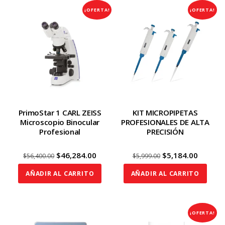
¡OFERTA!
¡OFERTA!
PrimoStar 1 CARL ZEISS
KIT MICROPIPETAS
Microscopio Binocular
PROFESIONALES DE ALTA
Profesional
PRECISIÓN
Original
Current
Original
Curren
$
46,284.00
$
5,184.00
$
56,400.00
$
5,999.00
price
price
price
price
AÑADIR AL CARRITO
AÑADIR AL CARRITO
was:
is:
was:
is:
$56,400.00.
$46,284.00.
$5,999.00.
$5,184.
¡OFERTA!