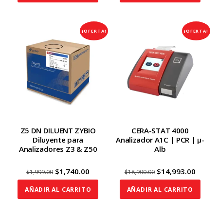
¡OFERTA!
¡OFERTA!
Z5 DN DILUENT ZYBIO
CERA-STAT 4000
Diluyente para
Analizador A1C | PCR | μ-
Analizadores Z3 & Z50
Alb
Original
Current
Original
Curre
$
1,740.00
$
14,993.00
$
1,999.00
$
18,900.00
price
price
price
price
AÑADIR AL CARRITO
AÑADIR AL CARRITO
was:
is:
was:
is:
$1,999.00.
$1,740.00.
$18,900.00.
$14,99