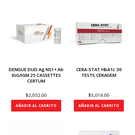
$3,500.00.
$2,690.
DENGUE DUO Ag NS1+ Ab
CERA-STAT HbA1c 30
IGG/IGM 25 CASSETTES
TESTS CERAGEM
CERTUM
$
2,052.00
$
3,016.00
AÑADIR AL CARRITO
AÑADIR AL CARRITO