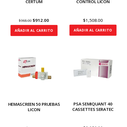
CERTUM
CONTROL LICON
Original
Current
$
912.00
$
1,508.00
$
968.00
price
price
AÑADIR AL CARRITO
AÑADIR AL CARRITO
was:
is:
$968.00.
$912.00.
PSA SEMIQUANT 40
HEMASCREEN 50 PRUEBAS
CASSETTES SERATEC
LICON