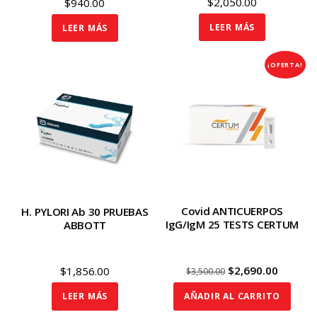
$
2,050.00
$
940.00
LEER MÁS
LEER MÁS
¡OFERTA!
Covid ANTICUERPOS
H. PYLORI Ab 30 PRUEBAS
IgG/IgM 25 TESTS CERTUM
ABBOTT
Original
Curren
$
2,690.00
$
1,856.00
$
3,500.00
price
price
LEER MÁS
AÑADIR AL CARRITO
was:
is: