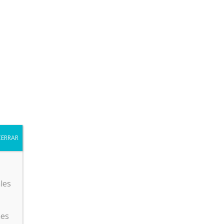
RRITO
CONTACTANOS
INICIAR SESION
CERRAR
les
nes
240 TEST/HORA