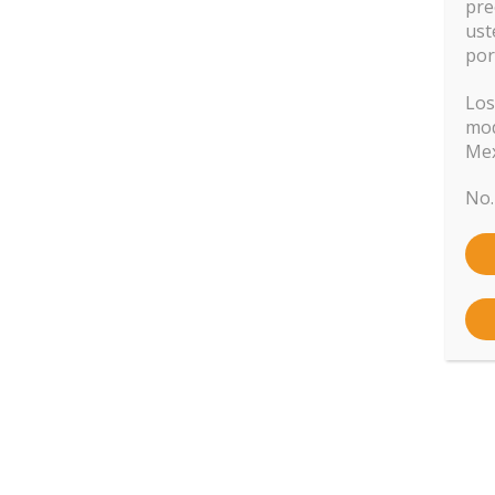
pre
ust
COMPRAR
por
Los
mod
Mex
No.