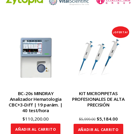
¡OFERTA!
BC-20s MINDRAY
KIT MICROPIPETAS
Analizador Hematologia
PROFESIONALES DE ALTA
CBC+3-Diff | 19 parám. |
PRECISIÓN
40 test/hora
Original
Curren
$
110,200.00
$
5,184.00
$
5,999.00
price
price
AÑADIR AL CARRITO
AÑADIR AL CARRITO
was:
is: