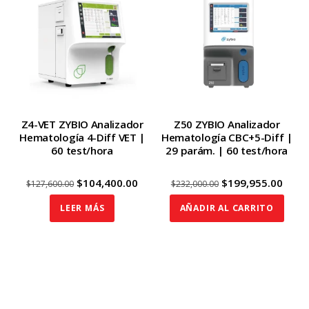
Z4-VET ZYBIO Analizador
Z50 ZYBIO Analizador
Hematología 4-Diff VET |
Hematología CBC+5-Diff |
60 test/hora
29 parám. | 60 test/hora
Original
Current
Original
Curr
$
104,400.00
$
199,955.00
$
127,600.00
$
232,000.00
price
price
price
price
LEER MÁS
AÑADIR AL CARRITO
was:
is:
was:
is:
$127,600.00.
$104,400.00.
$232,000.00.
$199,