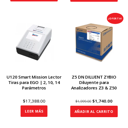
$5,999.00.
$5,184.
¡OFERTA!
U120 Smart Mission Lector
Z5 DN DILUENT ZYBIO
Tiras para EGO | 2, 10, 14
Diluyente para
Parámetros
Analizadores Z3 & Z50
Original
Curren
$
17,388.00
$
1,740.00
$
1,999.00
price
price
LEER MÁS
AÑADIR AL CARRITO
was:
is:
$1,999.00.
$1,740.