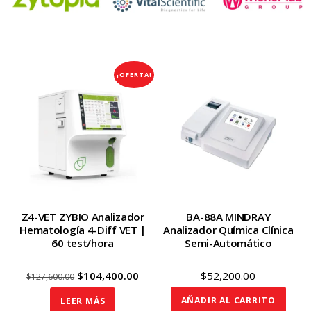
¡OFERTA!
Z4-VET ZYBIO Analizador
BA-88A MINDRAY
Hematología 4-Diff VET |
Analizador Química Clínica
60 test/hora
Semi-Automático
Original
Current
$
104,400.00
$
52,200.00
$
127,600.00
price
price
AÑADIR AL CARRITO
LEER MÁS
was:
is: