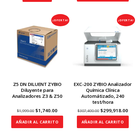
$127,600.00.
$104,400.00.
¡OFERTA!
¡OFERTA!
Z5 DN DILUENT ZYBIO
EXC-200 ZYBIO Analizador
Diluyente para
Química Clínica
Analizadores Z3 & Z50
Automátizado, 240
test/hora
Original
Current
Original
Curr
$
1,740.00
$
299,918.00
$
1,999.00
$
307,400.00
price
price
price
price
AÑADIR AL CARRITO
AÑADIR AL CARRITO
was:
is:
was:
is:
$1,999.00.
$1,740.00.
$307,400.00.
$299,