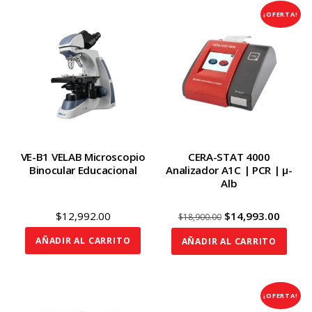
¡OFERTA!
VE-B1 VELAB Microscopio
CERA-STAT 4000
Binocular Educacional
Analizador A1C | PCR | μ-
Alb
Original
Curre
$
12,992.00
$
14,993.00
$
18,900.00
price
price
AÑADIR AL CARRITO
AÑADIR AL CARRITO
was:
is:
$18,900.00.
$14,99
¡OFERTA!