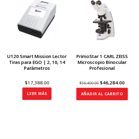
U120 Smart Mission Lector
PrimoStar 1 CARL ZEISS
Tiras para EGO | 2, 10, 14
Microscopio Binocular
Parámetros
Profesional
Original
Curre
$
17,388.00
$
46,284.00
$
56,400.00
price
price
LEER MÁS
AÑADIR AL CARRITO
was:
is:
$56,400.00.
$46,28